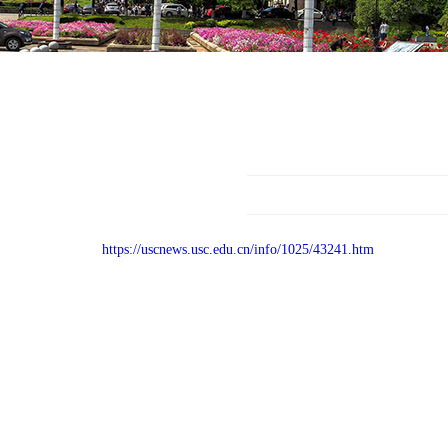
https://uscnews.usc.edu.cn/info/1025/43241.htm